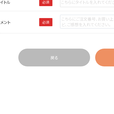
イトル
必須
メント
必須
戻る