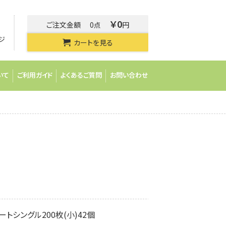
￥0
ご注文金額
0点
円
ジ
カートを見る
いて
ご利用ガイド
よくあるご質問
お問い合わせ
トシングル200枚(小)42個