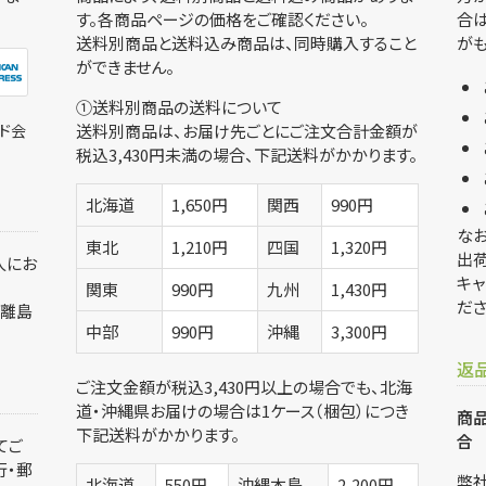
す。各商品ページの価格をご確認ください。
合は
送料別商品と送料込み商品は、同時購入すること
がも
ができません。
①送料別商品の送料について
ド会
送料別商品は、お届け先ごとにご注文合計金額が
税込3,430円未満の場合、下記送料がかかります。
北海道
1,650円
関西
990円
なお
東北
1,210円
四国
1,320円
出
人にお
キャ
関東
990円
九州
1,430円
ださ
、離島
中部
990円
沖縄
3,300円
返
ご注文金額が税込3,430円以上の場合でも、北海
道・沖縄県お届けの場合は1ケース（梱包）につき
商品
下記送料がかかります。
合
てご
行・郵
弊
北海道
550円
沖縄本島
2,200円