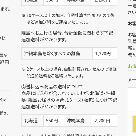
一
ます。
さい
※ 10ケース以上の場合、自動計算されませんので後
ほど追加送料をご連絡いたします。
お客
離島へお届けの場合、合計金額に関わらず下記
お
払いを
追加送料がかかります。
到
報
沖縄本島を除くすべての離島
1,320円
改め
認が
97円
お
）
※ 2ケース以上の場合、自動計算されませんので後ほ
ど追加送料をご連絡いたします。
メー
②送料込み商品の送料について
商品代に送料が含まれていますが、北海道・沖縄
お支
県・離島お届けの場合、1ケース（梱包）につき下記
追加送料がかかります。
発行、
北海道
550円
沖縄本島
2,200円