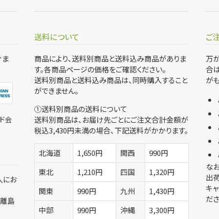
送料について
ご
けま
商品により、送料別商品と送料込み商品がありま
万
す。各商品ページの価格をご確認ください。
合は
送料別商品と送料込み商品は、同時購入すること
がも
ができません。
①送料別商品の送料について
ド会
送料別商品は、お届け先ごとにご注文合計金額が
税込3,430円未満の場合、下記送料がかかります。
北海道
1,650円
関西
990円
なお
東北
1,210円
四国
1,320円
出
人にお
キャ
関東
990円
九州
1,430円
ださ
、離島
中部
990円
沖縄
3,300円