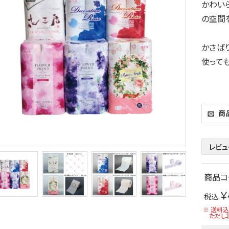
かわい
の空間
かさば
使っても
商
レビュ
商品コ
￥
税込
※ 送料
ただし