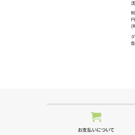
沈
税
円
(
ダ
香
お支払いについて