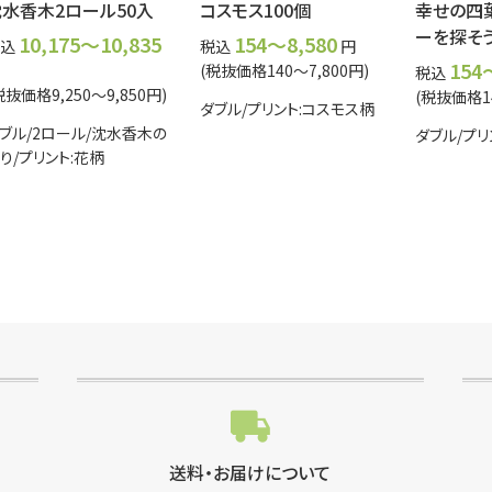
水香木2ロール50入
コスモス100個
幸せの四
ーを探そう
10,175～10,835
154～8,580
込
税込
円
154
(税抜価格140～7,800円)
税込
税抜価格9,250～9,850円)
(税抜価格14
ダブル/プリント:コスモス柄
ブル/2ロール/沈水香木の
ダブル/プリ
り/プリント:花柄
送料・お届けについて