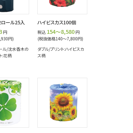
ロール25入
ハイビスカス100個
3
154～8,580
円
税込
円
930円)
(税抜価格140～7,800円)
ロール/沈水香木の
ダブル/プリント:ハイビスカ
ト:花柄
ス柄