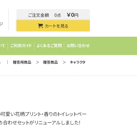
￥0
ご注文金額
0点
円
ジ
カートを見る
いて
ご利用ガイド
よくあるご質問
お問い合わせ
る
贈答用商品
贈答商品
キャラクタ
の可愛い花柄プリント・香りのトイレットペー
め合わせセットがリニューアルしました!