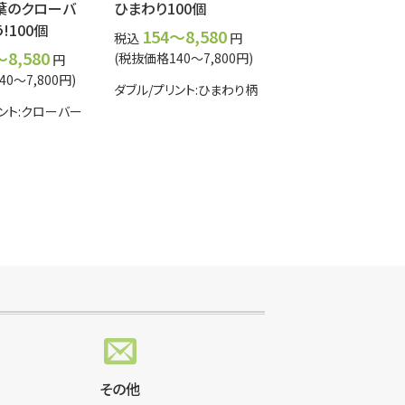
葉のクローバ
ひまわり100個
!100個
154～8,580
税込
円
～8,580
(税抜価格140～7,800円)
円
0～7,800円)
ダブル/プリント:ひまわり柄
ント:クローバー
その他