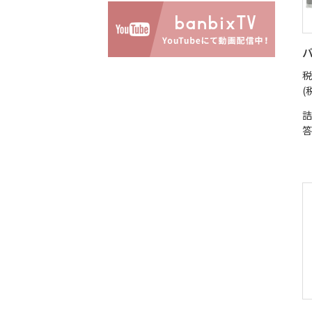
バ
税
(
詰
答