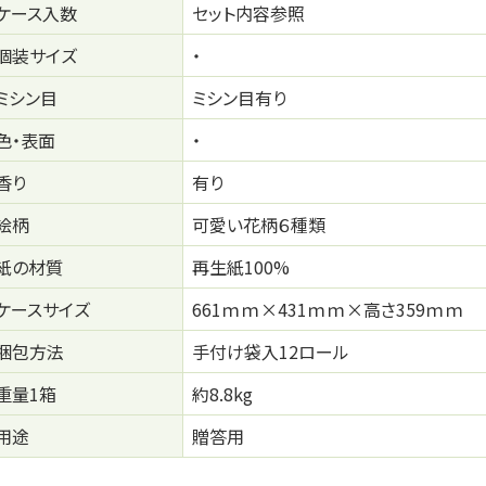
ケース入数
セット内容参照
個装サイズ
・
ミシン目
ミシン目有り
色・表面
・
香り
有り
絵柄
可愛い花柄６種類
紙の材質
再生紙100%
ケースサイズ
661ｍｍ×431ｍｍ×高さ359ｍｍ
梱包方法
手付け袋入12ロール
重量1箱
約8.8kg
用途
贈答用