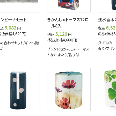
ンビーナセット
きかんしゃトーマス12ロ
沈水香木2
ール8入
5,082
6,52
込
円
税込
5,126
税抜価格4,620円)
(税抜価格5,
税込
円
(税抜価格4,660円)
め合わせセット/ギフト/贈
ダブル/2
品
香り/プリン
プリント:きかんしゃトーマス
となかまたち/香り付