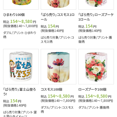
ひまわり100個
「ばら売り」コスモス1ロ
「ばら売り」ローズブーケ
ール
1ロール
154～8,580
税込
円
154
154
(税抜価格140～7,800円)
税込
円
税込
円
(税抜価格140円)
(税抜価格140円)
ダブル/プリント:ひまわり
柄
ばら売り対象/プリント:コ
ばら売り対象/プリント:薔
スモス柄
薇柄
「ばら売り」富士山登ろ
コスモス100個
ローズブーケ100個
う!
154～8,580
154～8,580
税込
円
税込
円
154
(税抜価格140～7,800円)
(税抜価格140～7,800円)
税込
円
(税抜価格140円)
ダブル/プリント:コスモス
ダブル/プリント:薔薇柄
柄
ばら売り対象/プリント:富
士登山をイメージ