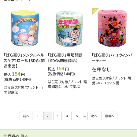
「ばら売り」メンタルヘル
「ばら売り」環境問題
「ばら売り」ハロウィンパ
スケア1ロール【SDGs関
【SDGs関連商品】
ーティー
連商品】
154
在庫なし
税込
円
154
(税抜価格140円)
税込
円
ばら売り対象/プリント:可
(税抜価格140円)
ばら売り対象/プリント:環
愛いハロウィン柄
境問題について学ぶ
ばら売り対象/プリント:心
の健康法
...
前へ
1
2
3
4
5
次へ
最後へ
全商品を見る