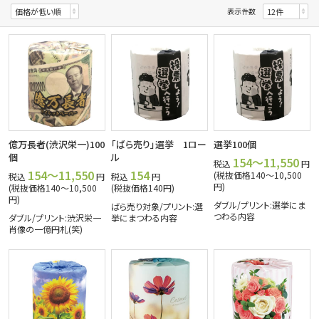
表示件数
億万長者(渋沢栄一)100
「ばら売り」選挙 1ロー
選挙100個
個
ル
154～11,550
税込
円
154～11,550
154
(税抜価格140～10,500
税込
円
税込
円
円)
(税抜価格140～10,500
(税抜価格140円)
円)
ダブル/プリント:選挙にま
ばら売り対象/プリント:選
つわる内容
ダブル/プリント:渋沢栄一
挙にまつわる内容
肖像の一億円札(笑)