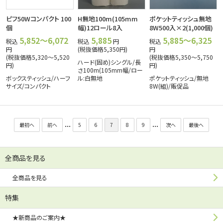
ピフ50Wコンパクト 100
H無地100m(105mm
ポケットティッシュ無地
個
幅)12ロール8入
8W500入×2(1,000個)
5,852～6,072
5,885
5,885～6,325
税込
税込
円
税込
円
(税抜価格5,350円)
円
(税抜価格5,320～5,520
(税抜価格5,350～5,750
ハード(固め)シングル/長
円)
円)
さ100m(105mm幅/ロー
ボックスティッシュ/ハーフ
ル:白無地
ポケットティッシュ/無地
サイズ/コンパクト
8W(組)/販促品
...
...
最初へ
前へ
5
6
7
8
9
次へ
最後へ
全商品を見る
全商品を見る
特集
★新商品のご案内★