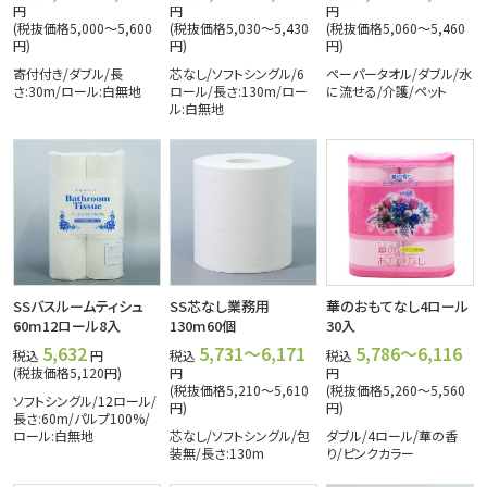
円
円
円
(税抜価格5,000～5,600
(税抜価格5,030～5,430
(税抜価格5,060～5,460
円)
円)
円)
寄付付き/ダブル/長
芯なし/ソフトシングル/6
ペーパータオル/ダブル/水
さ:30m/ロール:白無地
ロール/長さ:130m/ロー
に流せる/介護/ペット
ル:白無地
SSバスルームティシュ
SS芯なし業務用
華のおもてなし4ロール
60m12ロール8入
130m60個
30入
5,632
5,731～6,171
5,786～6,116
税込
円
税込
税込
(税抜価格5,120円)
円
円
(税抜価格5,210～5,610
(税抜価格5,260～5,560
ソフトシングル/12ロール/
円)
円)
長さ:60m/パルプ100%/
ロール:白無地
芯なし/ソフトシングル/包
ダブル/4ロール/華の香
装無/長さ:130m
り/ピンクカラー