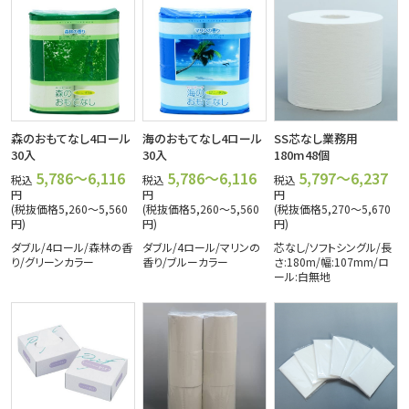
森のおもてなし4ロール
海のおもてなし4ロール
SS芯なし業務用
30入
30入
180m48個
5,786～6,116
5,786～6,116
5,797～6,237
税込
税込
税込
円
円
円
(税抜価格5,260～5,560
(税抜価格5,260～5,560
(税抜価格5,270～5,670
円)
円)
円)
ダブル/4ロール/森林の香
ダブル/4ロール/マリンの
芯なし/ソフトシングル/長
り/グリーンカラー
香り/ブルーカラー
さ:180m/幅:107mm/ロ
ール:白無地