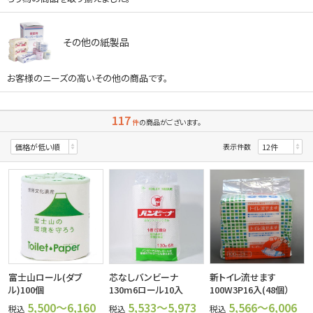
その他の紙製品
お客様のニーズの高いその他の商品です。
117
件
の商品がございます。
表示件数
富士山ロール(ダブ
芯なしバンビーナ
新トイレ流せます
ル)100個
130m6ロール10入
100W3P16入(48個）
5,500～6,160
5,533～5,973
5,566～6,006
税込
税込
税込