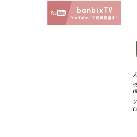
犬
税
(
ダ
白