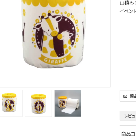
山積み
イベン
商
レビュ
商品コ