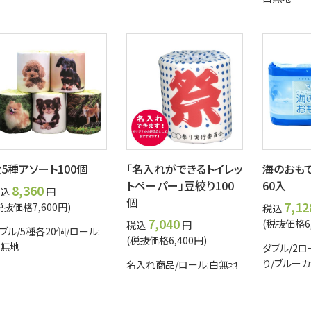
5種アソート100個
「名入れができるトイレッ
海のおも
トペーパー」豆絞り100
60入
8,360
込
円
個
7,1
税抜価格7,600円)
税込
7,040
(税抜価格6,
税込
円
ブル/5種各20個/ロール:
(税抜価格6,400円)
無地
ダブル/2ロ
り/ブルー
名入れ商品/ロール:白無地