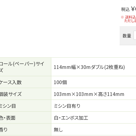
￥
税込
※ 送料
ただし
数量
ロール(ペーパー)サイ
114mm幅×30mダブル(2枚重ね)
ズ
ケース入数
100個
個装サイズ
103mm×103mm×高さ114mm
ミシン目
ミシン目有り
色・表面
白・エンボス加工
香り
無し