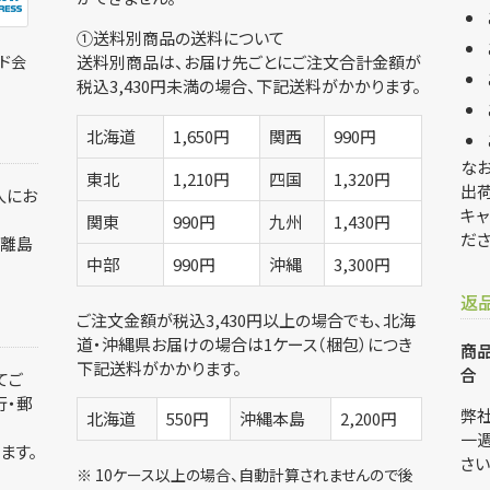
①送料別商品の送料について
ド会
送料別商品は、お届け先ごとにご注文合計金額が
税込3,430円未満の場合、下記送料がかかります。
北海道
1,650円
関西
990円
なお
東北
1,210円
四国
1,320円
出
人にお
キャ
関東
990円
九州
1,430円
ださ
、離島
中部
990円
沖縄
3,300円
返
ご注文金額が税込3,430円以上の場合でも、北海
道・沖縄県お届けの場合は1ケース（梱包）につき
商品
下記送料がかかります。
合
てご
行・郵
弊
北海道
550円
沖縄本島
2,200円
一
ます。
さい
※ 10ケース以上の場合、自動計算されませんので後