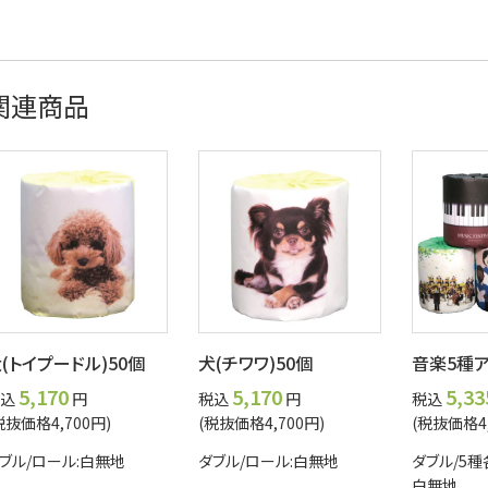
関連商品
(トイプードル)50個
犬(チワワ)50個
音楽5種ア
5,170
5,170
5,33
込
円
税込
円
税込
税抜価格4,700円)
(税抜価格4,700円)
(税抜価格4,
ブル/ロール:白無地
ダブル/ロール:白無地
ダブル/5種
白無地