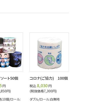
ソート50個
コロナ(ご協力) 100個
5
8,030
円
税込
円
850円)
(税抜価格7,300円)
各10個/ロール:
ダブル/ロール:白無地