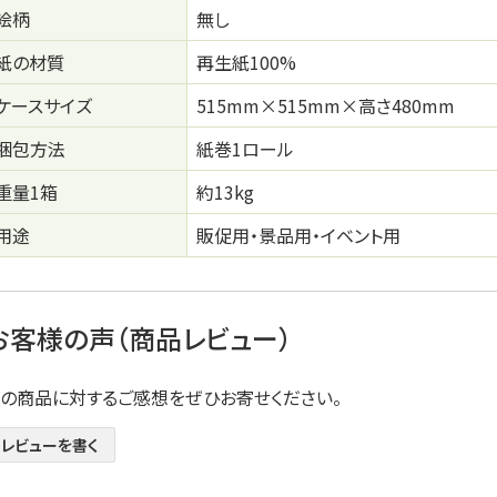
絵柄
無し
紙の材質
再生紙100%
ケースサイズ
515mm×515mm×高さ480mm
梱包方法
紙巻1ロール
重量1箱
約13kg
用途
販促用・景品用・イベント用
お客様の声（商品レビュー）
この商品に対するご感想をぜひお寄せください。
レビューを書く