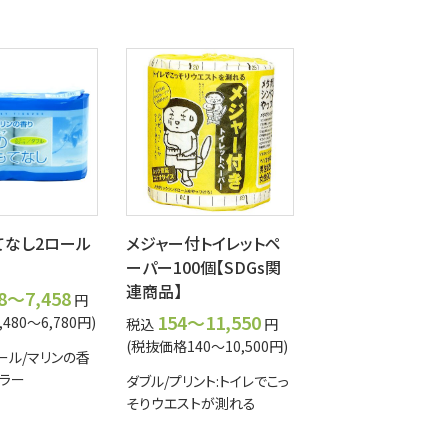
てなし2ロール
メジャー付トイレットペ
ーパー100個【SDGs関
連商品】
28～7,458
円
154～11,550
480～6,780円)
税込
円
(税抜価格140～10,500円)
ール/マリンの香
カラー
ダブル/プリント:トイレでこっ
そりウエストが測れる