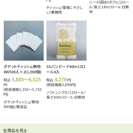
ハード(固め)ダブル/2ロー
ル/長さ:18m/ロール:白無
ティッシュ/環境にやさし
地
い/業務用
ポケットティッシュ無地
SSバンビーナ60m12ロ
8W500入×2(1,000個)
ール8入
5,885～6,325
4,279
税込
税込
円
円
(税抜価格3,890円)
(税抜価格5,350～5,750
ソフトシングル/12ロール/
円)
長さ:60m/ロール:白無地
ポケットティッシュ/無地
8W(組)/販促品
全商品を見る