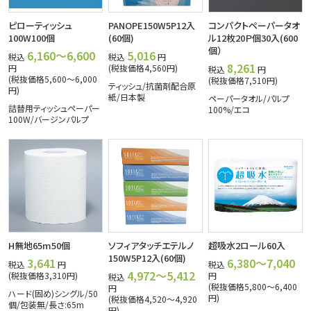
ピローティッシュ
PANOPE150W5P12入
コンパクトペーパータオ
100W100個
(60個)
ル12枚20Ｐ個30入(600
個）
6,160～6,600
5,016
税込
税込
円
8,261
円
(税抜価格4,560円)
税込
円
(税抜価格5,600～6,000
(税抜価格7,510円)
ティッシュ/抗菌剤配合原
円)
紙/日本製
ペーパータオル/パルプ
詰替用ティッシュペーパー
100%/エコ
100W/バージンパルプ
H無地65m50個
ソフィアタッチエテルノ
超吸水2ロール60入
150W5P12入(60個)
3,641
6,380～7,040
税込
円
税込
4,972～5,412
(税抜価格3,310円)
円
税込
(税抜価格5,800～6,400
円
ハード(固め)シングル/50
円)
(税抜価格4,520～4,920
個/包装無/長さ:65m
円)