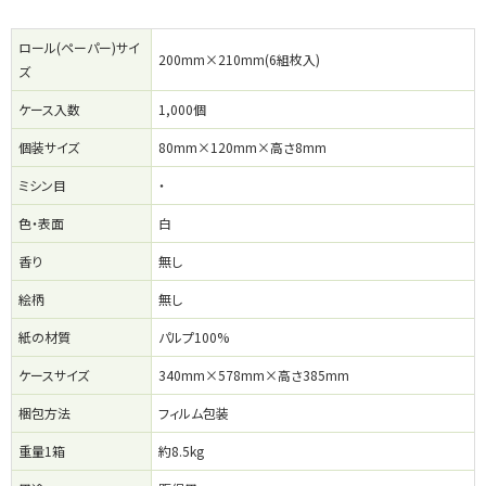
ロール(ペーパー)サイ
200mm×210mm(6組枚入)
ズ
ケース入数
1,000個
個装サイズ
80mm×120mm×高さ8mm
ミシン目
・
色・表面
白
香り
無し
絵柄
無し
紙の材質
パルプ100%
ケースサイズ
340mm×578mm×高さ385mm
梱包方法
フィルム包装
重量1箱
約8.5kg