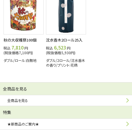
秋の大収穫祭100個
沈水香木2ロール25入
7,810
6,523
税込
円
税込
円
(税抜価格7,100円)
(税抜価格5,930円)
ダブル/ロール:白無地
ダブル/2ロール/沈水香木
の香り/プリント:花柄
全商品を見る
全商品を見る
特集
★新商品のご案内★