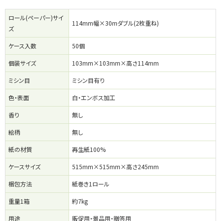
ロール(ペーパー)サイ
114mm幅×30mダブル(2枚重ね)
ズ
ケース入数
50個
個装サイズ
103mm×103mm×高さ114mm
ミシン目
ミシン目有り
色・表面
白・エンボス加工
香り
無し
絵柄
無し
紙の材質
再生紙100%
ケースサイズ
515mm×515mm×高さ245mm
梱包方法
紙巻き1ロール
重量1箱
約7kg
用途
販促用・景品用・贈答用