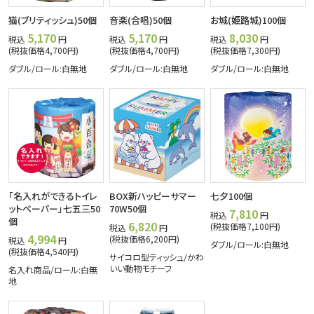
猫(ブリティッシュ)50個
音楽(合唱)50個
お城(姫路城)100個
5,170
5,170
8,030
税込
円
税込
円
税込
円
(税抜価格4,700円)
(税抜価格4,700円)
(税抜価格7,300円)
ダブル/ロール:白無地
ダブル/ロール:白無地
ダブル/ロール:白無地
「名入れができるトイレ
BOX新ハッピーサマー
七夕100個
ットペーパー」七五三50
70W50個
7,810
税込
円
個
6,820
(税抜価格7,100円)
税込
円
4,994
(税抜価格6,200円)
税込
円
ダブル/ロール:白無地
(税抜価格4,540円)
サイコロ型ティッシュ/かわ
いい動物モチーフ
名入れ商品/ロール:白無
地