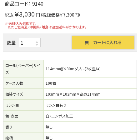
商品コード：
9140
￥8,030
税込
円（税抜価格￥7,300円）
※ 送料込み価格です。
ただし北海道・沖縄県・離島は追加送料がかかります。
カートに入れる
数量
ロール(ペーパー)サイ
114mm幅×30mダブル(2枚重ね)
ズ
ケース入数
100個
個装サイズ
103mm×103mm×高さ114mm
ミシン目
ミシン目有り
色・表面
白・エンボス加工
香り
無し
絵柄
無し