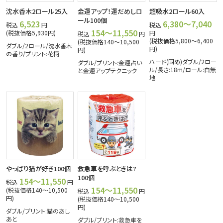
沈水香木2ロール25入
金運アップ！運だめしロ
超吸水2ロール60入
ール100個
6,523
6,380～7,040
税込
円
税込
154～11,550
(税抜価格5,930円)
円
税込
円
(税抜価格5,800～6,400
(税抜価格140～10,500
ダブル/2ロール/沈水香木
円)
円)
の香り/プリント:花柄
ハード(固め)ダブル/2ロー
ダブル/プリント:金運占い
ル/長さ:18m/ロール:白無
と金運アップテクニック
地
やっぱり猫が好き100個
救急車を呼ぶときは?
100個
154～11,550
税込
円
154～11,550
(税抜価格140～10,500
税込
円
円)
(税抜価格140～10,500
円)
ダブル/プリント:猫のあし
あと
ダブル/プリント:救急車を