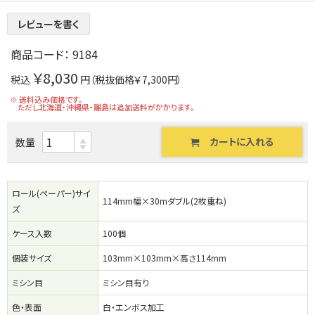
レビューを書く
商品コード：
9184
￥8,030
税込
円（税抜価格￥7,300円）
※ 送料込み価格です。
ただし北海道・沖縄県・離島は追加送料がかかります。
カートに入れる
数量
ロール(ペーパー)サイ
114mm幅×30mダブル(2枚重ね)
ズ
ケース入数
100個
個装サイズ
103mm×103mm×高さ114mm
ミシン目
ミシン目有り
色・表面
白・エンボス加工