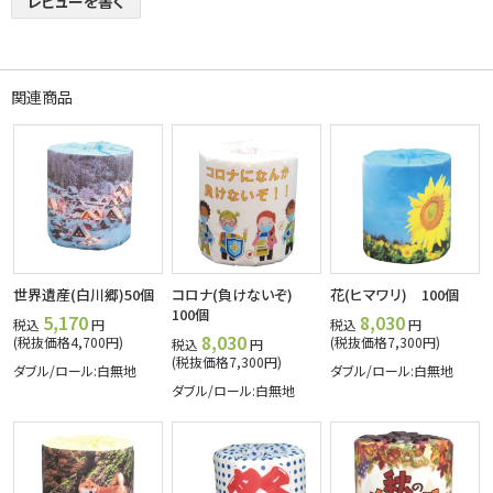
レビューを書く
関連商品
世界遺産(白川郷)50個
コロナ(負けないぞ)
花(ヒマワリ) 100個
100個
5,170
8,030
税込
円
税込
円
8,030
(税抜価格4,700円)
(税抜価格7,300円)
税込
円
(税抜価格7,300円)
ダブル/ロール:白無地
ダブル/ロール:白無地
ダブル/ロール:白無地