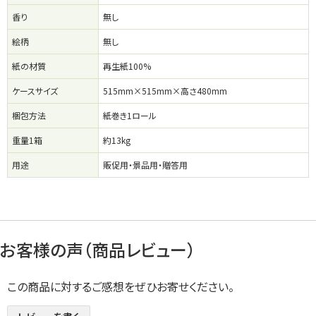
香り
無し
絵柄
無し
紙の材質
再生紙100%
ケースサイズ
515mm×515mm×高さ480mm
梱包方法
紙巻き1ロール
重量1箱
約13kg
用途
販促用・景品用・贈答用
お客様の声（商品レビュー）
この商品に対するご感想をぜひお寄せください。