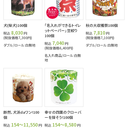
犬(柴犬)100個
「名入れができるトイレ
秋の大収穫祭100個
ットペーパー」豆絞り
8,030
7,810
税込
円
税込
円
100個
(税抜価格7,300円)
(税抜価格7,100円)
7,040
税込
円
ダブル/ロール:白無地
ダブル/ロール:白無地
(税抜価格6,400円)
名入れ商品/ロール:白無
地
断然、犬派daワン!100
幸せの四葉のクローバ
個
ーを探そう!100個
154～11,550
154～8,580
税込
円
税込
円