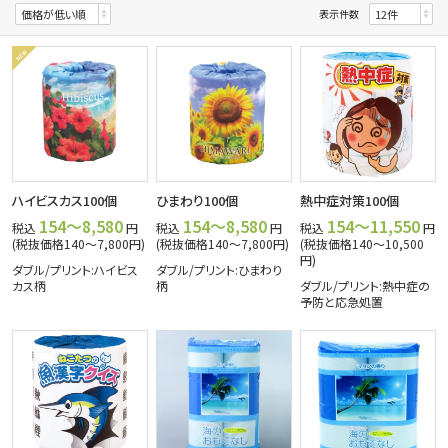
表示件数
ハイビスカス100個
ひまわり100個
熱中症対策100個
154～8,580
154～8,580
154～11,550
税込
円
税込
円
税込
円
(税抜価格140～7,800円)
(税抜価格140～7,800円)
(税抜価格140～10,500
円)
ダブル/プリント:ハイビス
ダブル/プリント:ひまわり
カス柄
柄
ダブル/プリント:熱中症の
予防と応急処置