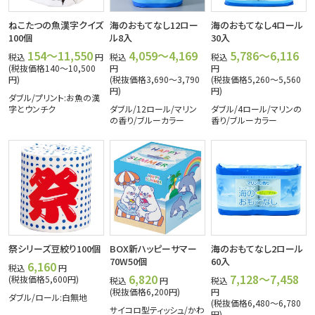
ねこたつの魚漢字クイズ
海のおもてなし12ロー
海のおもてなし4ロール
100個
ル8入
30入
154～11,550
4,059～4,169
5,786～6,116
税込
円
税込
税込
(税抜価格140～10,500
円
円
円)
(税抜価格3,690～3,790
(税抜価格5,260～5,560
円)
円)
ダブル/プリント:お魚の漢
字とウンチク
ダブル/12ロール/マリン
ダブル/4ロール/マリンの
の香り/ブルーカラー
香り/ブルーカラー
祭シリーズ豆絞り100個
BOX新ハッピーサマー
海のおもてなし2ロール
70W50個
60入
6,160
税込
円
6,820
7,128～7,458
(税抜価格5,600円)
税込
円
税込
(税抜価格6,200円)
円
ダブル/ロール:白無地
(税抜価格6,480～6,780
サイコロ型ティッシュ/かわ
円)