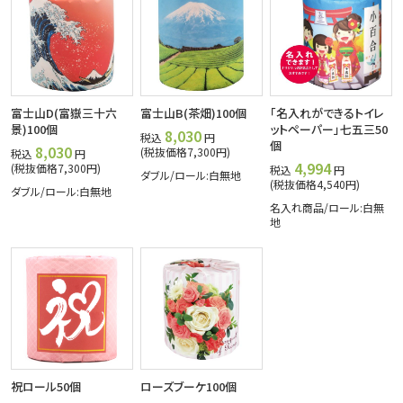
富士山D(富嶽三十六
富士山B(茶畑)100個
「名入れができるトイレ
景)100個
ットペーパー」七五三50
8,030
税込
円
個
8,030
(税抜価格7,300円)
税込
円
4,994
(税抜価格7,300円)
税込
円
ダブル/ロール:白無地
(税抜価格4,540円)
ダブル/ロール:白無地
名入れ商品/ロール:白無
地
祝ロール50個
ローズブーケ100個