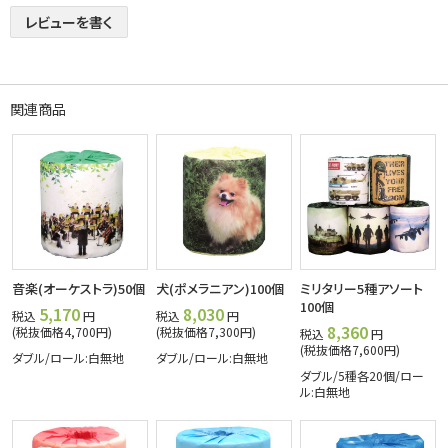
レビューを書く
関連商品
音楽(オーケストラ)50個
犬(ポメラニアン)100個
ミリタリー5種アソート
100個
5,170
8,030
税込
円
税込
円
8,360
(税抜価格4,700円)
(税抜価格7,300円)
税込
円
(税抜価格7,600円)
ダブル/ロール:白無地
ダブル/ロール:白無地
ダブル/5種各20個/ロー
ル:白無地