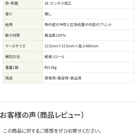
色・表面
白・エンボス加工
香り
無し
絵柄
熱中症の予防と応急処置の内容のプリント
紙の材質
再生紙100%
ケースサイズ
515mm×515mm×高さ480mm
梱包方法
紙巻1ロール
重量1箱
約13kg
用途
啓発用・販促用・景品用
お客様の声（商品レビュー）
この商品に対するご感想をぜひお寄せください。