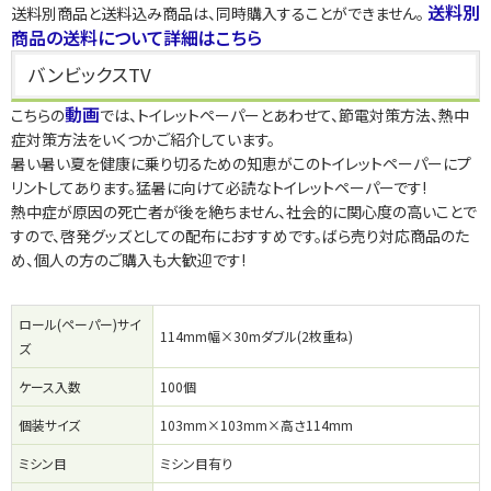
送料別
送料別商品と送料込み商品は、同時購入することができません。
商品の送料について詳細はこちら
バンビックスTV
動画
こちらの
では、トイレットペーパーとあわせて、節電対策方法、熱中
症対策方法をいくつかご紹介しています。
暑い暑い夏を健康に乗り切るための知恵がこのトイレットペーパーにプ
リントしてあります。猛暑に向けて必読なトイレットペーパーです!
熱中症が原因の死亡者が後を絶ちません、社会的に関心度の高いことで
すので、啓発グッズとしての配布におすすめです。ばら売り対応商品のた
め、個人の方のご購入も大歓迎です!
ロール(ペーパー)サイ
114mm幅×30mダブル(2枚重ね)
ズ
ケース入数
100個
個装サイズ
103mm×103mm×高さ114mm
ミシン目
ミシン目有り