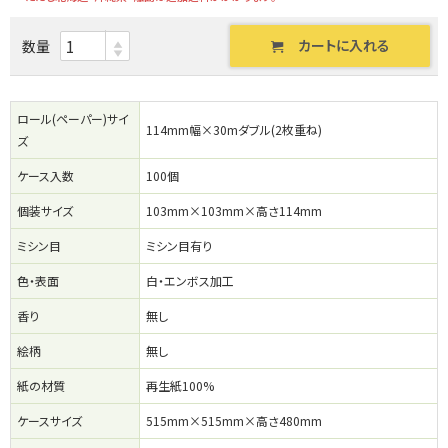
カートに入れる
数量
ロール(ペーパー)サイ
114mm幅×30mダブル(2枚重ね)
ズ
ケース入数
100個
個装サイズ
103mm×103mm×高さ114mm
ミシン目
ミシン目有り
色・表面
白・エンボス加工
香り
無し
絵柄
無し
紙の材質
再生紙100%
ケースサイズ
515mm×515mm×高さ480mm