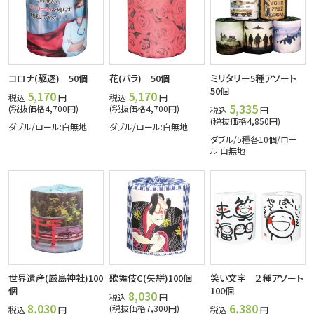
コロナ(駆逐) 50個
花(バラ) 50個
ミリタリー5種アソート
50個
5,170
5,170
税込
円
税込
円
5,335
(税抜価格4,700円)
(税抜価格4,700円)
税込
円
(税抜価格4,850円)
ダブル/ロール:白無地
ダブル/ロール:白無地
ダブル/5種各10個/ロー
ル:白無地
世界遺産(厳島神社)100
歌舞伎C(矢絣)100個
笑い文字 ２種アソート
個
100個
8,030
税込
円
8,030
6,380
(税抜価格7,300円)
税込
円
税込
円