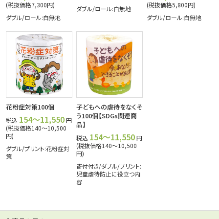
(税抜価格7,300円)
(税抜価格5,800円)
ダブル/ロール:白無地
ダブル/ロール:白無地
ダブル/ロール:白無地
花粉症対策100個
子どもへの虐待をなくそ
う100個【SDGs関連商
154～11,550
税込
円
品】
(税抜価格140～10,500
154～11,550
円)
税込
円
(税抜価格140～10,500
ダブル/プリント:花粉症対
円)
策
寄付付き/ダブル/プリント:
児童虐待防止に役立つ内
容