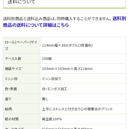
送料について
送料別
送料別商品と送料込み商品は、同時購入することができません。
商品の送料について詳細はこちら
ロール(ペーパー)サイ
114mm幅×30mダブル(2枚重ね)
ズ
ケース入数
100個
個装サイズ
103mm×103mm×高さ114mm
ミシン目
ミシン目有り
色・表面
白・エンボス加工
香り
無し
絵柄
上手にストレスと付き合う心の健康法のプリント
紙の材質
再生紙100%
ケースサイズ
515mm×515mm×高さ480mm