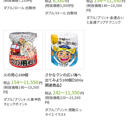
6,380
154～11,550
(税抜価格7,100円)
税込
円
税込
円
(税抜価格5,800円)
(税抜価格140～10,500
ダブル/ロール:白無地
円)
ダブル/ロール:白無地
ダブル/プリント:金運占い
と金運アップテクニック
火の用心100個
さかなクンの広い海へ
出てみよう100個【SDGs
154～11,550
税込
円
関連商品】
(税抜価格140～10,500
242～11,550
円)
税込
円
(税抜価格220～10,500
ダブル/プリント:火事予防
円)
チェックポイント
ダブル/プリント:感動エッ
セイとイラスト